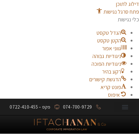
ילוג לתוכן
תח סרגל נגישות
לי נגישות
הגדל טקסט
הקטן טקסט
גווני אפור
ניגודיות גבוהה
ניגודיות הפוכה
רקע בהיר
הדגשת קישורים
פונט קריא
איפוס
074-700-9729
פקס – 0722-410-455